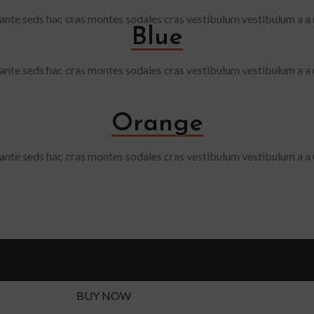
 ante seds hac cras montes sodales cras vestibulum vestibulum a a
Blue
 ante seds hac cras montes sodales cras vestibulum vestibulum a a
Orange
 ante seds hac cras montes sodales cras vestibulum vestibulum a a
THE GOOD MOOD DESIGN
gner Mattias Stenbe
t a suspendisse a phasellus hendrerit enim class dignissim et leo a p
condimentum.
BUY NOW
ABOUT BRAND