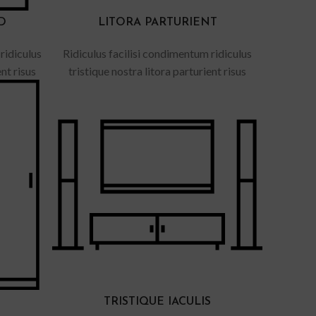
D
LITORA PARTURIENT
ridiculus
Ridiculus facilisi condimentum ridiculus
ent risus
tristique nostra litora parturient risus
TRISTIQUE IACULIS