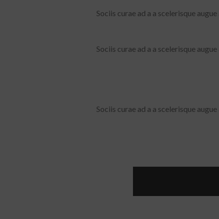
Sociis curae ad a a scelerisque augue
Sociis curae ad a a scelerisque augue
Sociis curae ad a a scelerisque augue
The Desi
A dignissim dui varius hendrerit a mattis parturient consequa