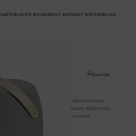
OME
PUBLISHED BOOKS
ABOUT ME
FAMILY WRITERS
BLOGS
auctor
se vel et eget eu vitae adipiscing nibh scelerisque
adipiscing est accumsan lorem vestibulum. Aliquet mus
msan. Habitasse a purus nec ipsum a urna ac
 posuere.