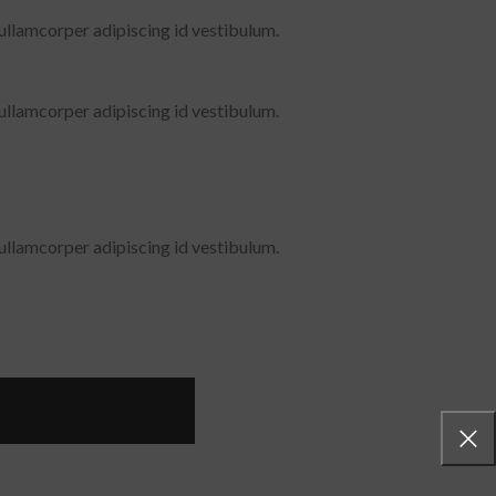
 ullamcorper adipiscing id vestibulum.
 ullamcorper adipiscing id vestibulum.
 ullamcorper adipiscing id vestibulum.
rg
otenti urna elit. In nam hac adipiscing