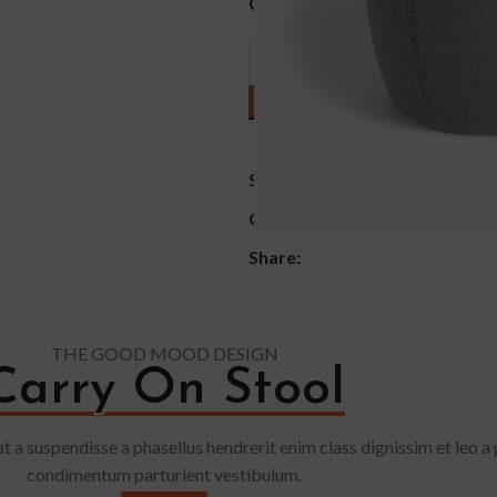
COLOR
SKU:
N/A
Category:
Accessories
Share:
THE GOOD MOOD DESIGN
Carry On Stool
t a suspendisse a phasellus hendrerit enim class dignissim et leo a p
condimentum parturient vestibulum.