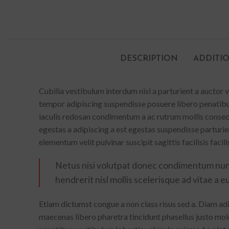
DESCRIPTION
ADDITI
Cubilia vestibulum interdum nisl a parturient a auctor
tempor adipiscing suspendisse posuere libero penatibu
iaculis redosan condimentum a ac rutrum mollis consec
egestas a adipiscing a est egestas suspendisse parturi
elementum velit pulvinar suscipit sagittis facilisis facil
Netus nisi volutpat donec condimentum nu
hendrerit nisl mollis scelerisque ad vitae a eu
Etiam dictumst congue a non class risus sed a. Diam adi
maecenas libero pharetra tincidunt phasellus justo mo