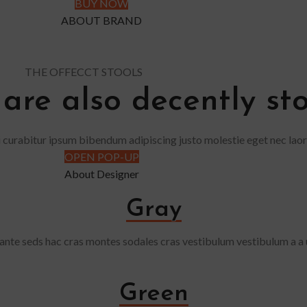
BUY NOW
ABOUT BRAND
THE OFFECCT STOOLS
 are also decently sto
 curabitur ipsum bibendum adipiscing justo molestie eget nec lao
OPEN POP-UP
About Designer
Gray
 ante seds hac cras montes sodales cras vestibulum vestibulum a a
Green