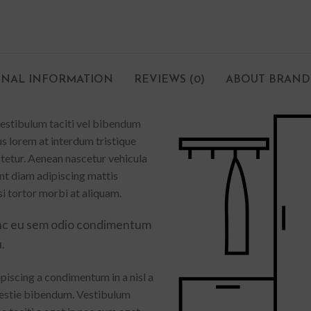
ONAL INFORMATION
REVIEWS (0)
ABOUT BRAND
 vestibulum taciti vel bibendum
s lorem at interdum tristique
tetur. Aenean nascetur vehicula
ent diam adipiscing mattis
isi tortor morbi at aliquam.
nc eu sem odio condimentum
.
piscing a condimentum in a nisl a
lestie bibendum. Vestibulum