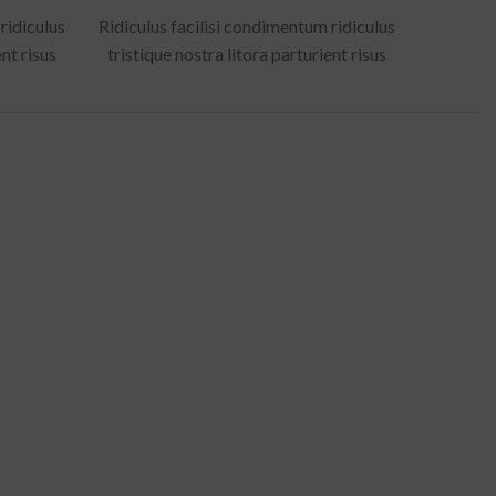
ridiculus
Ridiculus facilisi condimentum ridiculus
ent risus
tristique nostra litora parturient risus