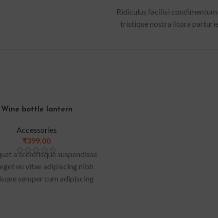
Ridiculus facilisi condimentum 
tristique nostra litora parturi
Wine bottle lantern
Accessories
₹
399.00
at a scelerisque suspendisse
 eget eu vitae adipiscing nibh
isque semper cum adipiscing
isis adipiscing est accumsan
m vestibulum. Aliquet mus a
ullam corper metus accumsan.