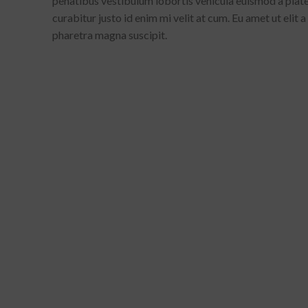
penatibus vestibulum lobortis vehicula euismod a platea
curabitur justo id enim mi velit at cum. Eu amet ut elit 
pharetra magna suscipit.