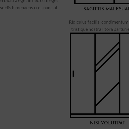
 taciti a eget in nec cum eget
a sociis himenaeos eros nunc at
SAGITTIS MALESUA
Ridiculus facilisi condimentum 
tristique nostra litora parturi
NISI VOLUTPAT